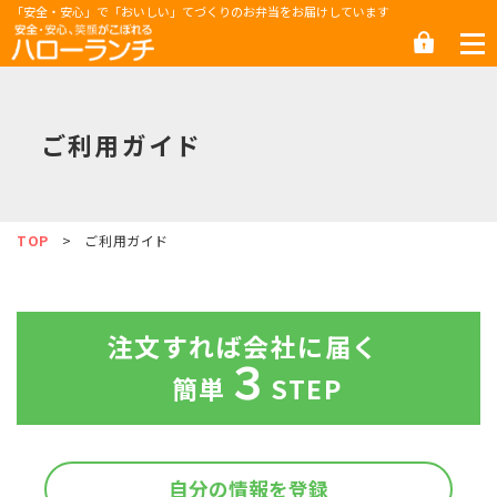
「安全・安心」で「おいしい」てづくりのお弁当をお届けしています
ハローランチ武蔵村山
ロ
グ
イ
ン
ご利用ガイド
TOP
ご利用ガイド
注文すれば会社に届く
３
簡単
STEP
自分の情報を
登録